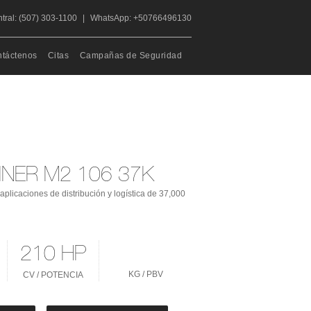
tral: (507) 303-1100
|
WhatsApp: +50766496130
táctenos
Citas
Campañas de Seguridad
INER M2 106 37K
plicaciones de distribución y logística de 37,000
210 HP
KG / PBV
CV / POTENCIA