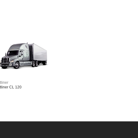
tliner
tliner CL 120