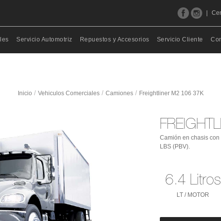
|
Cen
les
Servicio Automotriz
Repuestos y Accesorios
Servicio Cliente
Con
/
/
/
Inicio
Vehiculos Comerciales
Camiones
Freightliner M2 106 37K
FREIGHTL
Camión en chasis con a
LBS (PBV).
6.4 Litros
LT / MOTOR