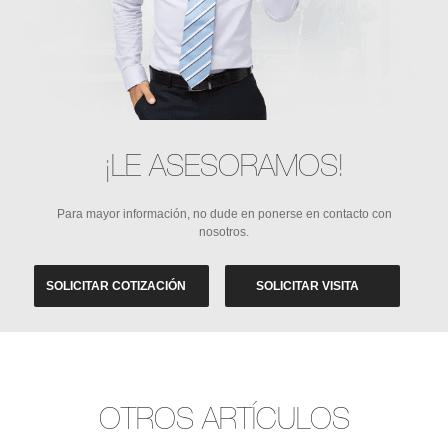
¡LE ASESORAMOS!
Para mayor información, no dude en ponerse en contacto con
nosotros.
SOLICITAR COTIZACIÓN
SOLICITAR VISITA
OTROS ARTÍCULOS