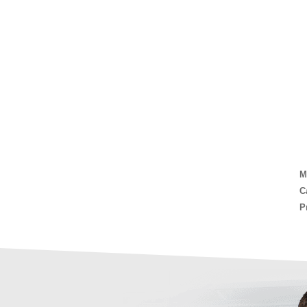
M
C
P