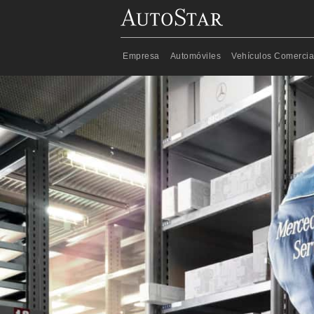
Mercedes Benz Filtro motor Sprinter
Saltar al contenido principal
Empresa
Automóviles
Vehículos Comercia