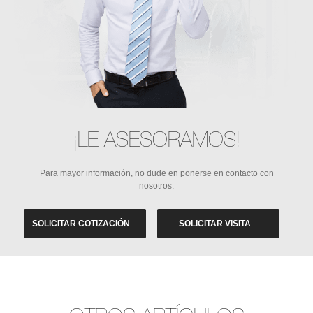
¡LE ASESORAMOS!
Para mayor información, no dude en ponerse en contacto con
nosotros.
SOLICITAR COTIZACIÓN
SOLICITAR VISITA