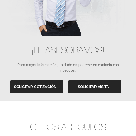
¡LE ASESORAMOS!
Para mayor información, no dude en ponerse en contacto con
nosotros.
SOLICITAR COTIZACIÓN
SOLICITAR VISITA
OTROS ARTÍCULOS