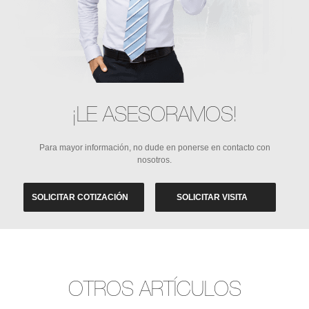
¡LE ASESORAMOS!
Para mayor información, no dude en ponerse en contacto con
nosotros.
SOLICITAR COTIZACIÓN
SOLICITAR VISITA
OTROS ARTÍCULOS