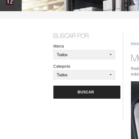
BUSCAR POR
Inici
Marca
M
Categoría
Radi
esto
BUSCAR