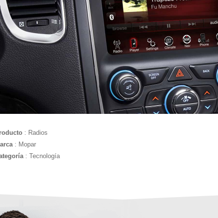
roducto
: Radios
arca
: Mopar
ategoría
: Tecnología