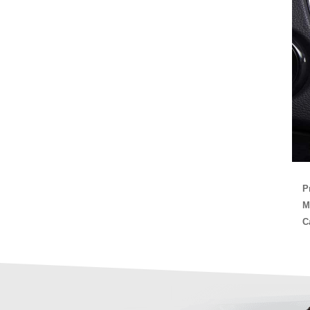
P
M
C