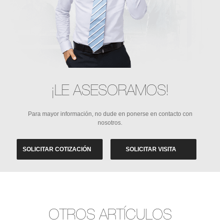
¡LE ASESORAMOS!
Para mayor información, no dude en ponerse en contacto con
nosotros.
SOLICITAR COTIZACIÓN
SOLICITAR VISITA
OTROS ARTÍCULOS