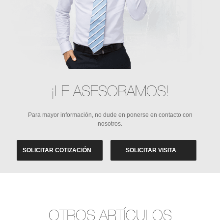
¡LE ASESORAMOS!
Para mayor información, no dude en ponerse en contacto con
nosotros.
SOLICITAR COTIZACIÓN
SOLICITAR VISITA
OTROS ARTÍCULOS