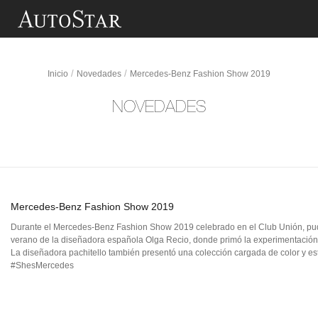
Mercedes-Benz Fashion Show 2019
Saltar al contenido principal
/
/
Inicio
Novedades
Mercedes-Benz Fashion Show 2019
NOVEDADES
Mercedes-Benz Fashion Show 2019
Durante el Mercedes-Benz Fashion Show 2019 celebrado en el Club Unión, pudi
verano de la diseñadora española Olga Recio, donde primó la experimentación co
La diseñadora pachitello también presentó una colección cargada de color y 
#ShesMercedes