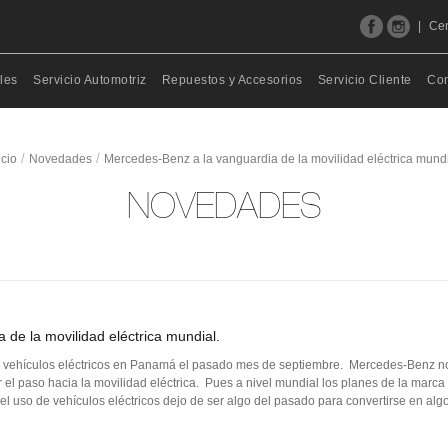
 eléctrica mundial
|
Cen
les
Servicio Automotriz
Repuestos y Accesorios
Servicio Cliente
Con
/
/
icio
Novedades
Mercedes-Benz a la vanguardia de la movilidad eléctrica mund
NOVEDADES
de la movilidad eléctrica mundial.
de vehículos eléctricos en Panamá el pasado mes de septiembre. Mercedes-Benz n
 el paso hacia la movilidad eléctrica. Pues a nivel mundial los planes de la marc
l uso de vehículos eléctricos dejo de ser algo del pasado para convertirse en algo