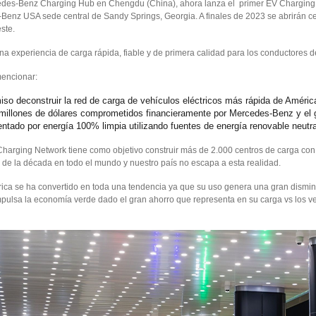
edes-Benz Charging Hub en Chengdu (China), ahora lanza el primer EV Chargin
Benz USA sede central de Sandy Springs, Georgia. A finales de 2023 se abrirán c
este.
una experiencia de carga rápida, fiable y de primera calidad para los conductores 
mencionar:
so deconstruir la red de carga de vehículos eléctricos más rápida de América 
illones de dólares comprometidos financieramente por Mercedes-Benz y el 
entado por energía 100% limpia utilizando fuentes de energía renovable neut
Charging Network tiene como objetivo construir más de 2.000 centros de carga co
s de la década en todo el mundo y nuestro país no escapa a esta realidad.
trica se ha convertido en toda una tendencia ya que su uso genera una gran dismin
mpulsa la economía verde dado el gran ahorro que representa en su carga vs los v