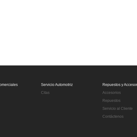
omerciales
Servicio Automotriz
Repuestos y Accesor
Citas
Accesorios
Repuestos
Servicio al Cliente
Contáctenos