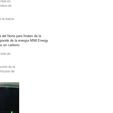
g Hub en
entros de
de la marca.
del Norte para finales de la
grande de la energía MN8 Energy
ras en carbono
n más de
ución de la
ehículos de