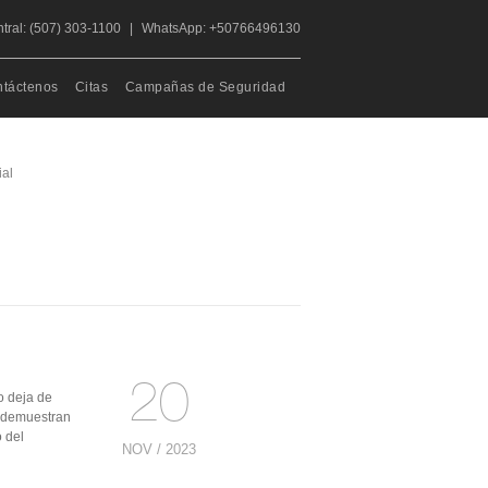
tral: (507) 303-1100
|
WhatsApp: +50766496130
táctenos
Citas
Campañas de Seguridad
ial
20
o deja de
a demuestran
 del
NOV / 2023