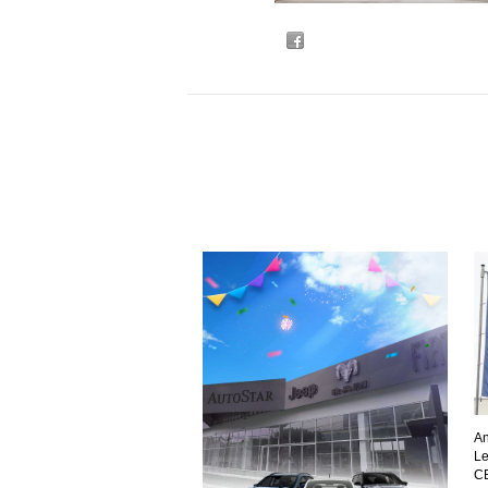
An
Le
C