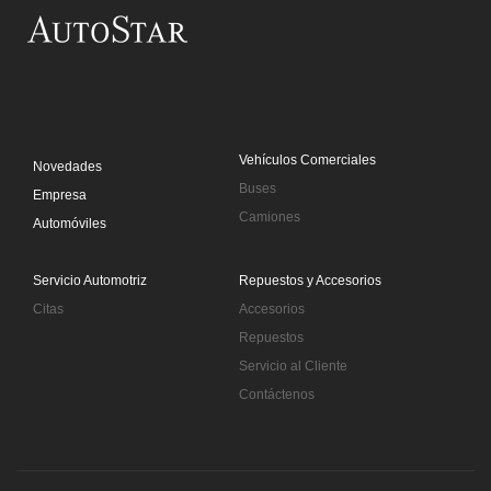
Expo Auto China 2018
Saltar al contenido principal
Vehículos Comerciales
Novedades
Buses
Empresa
Camiones
Automóviles
Servicio Automotriz
Repuestos y Accesorios
Citas
Accesorios
Repuestos
Servicio al Cliente
Contáctenos