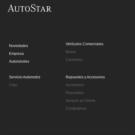
Buses y Trucks
Saltar al contenido principal
Vehículos Comerciales
Novedades
Buses
Empresa
Camiones
Automóviles
Servicio Automotriz
Repuestos y Accesorios
Citas
Accesorios
Repuestos
Servicio al Cliente
Contáctenos