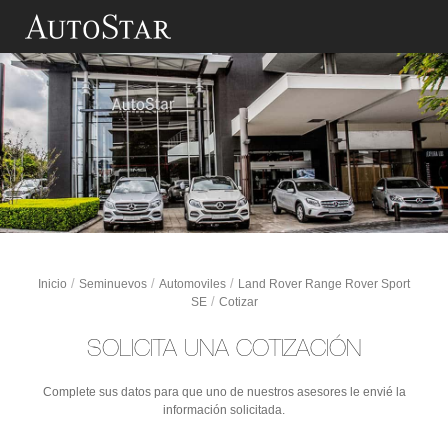
Cotizacion
Saltar al contenido principal
/
/
/
Inicio
Seminuevos
Automoviles
Land Rover Range Rover Sport
/
SE
Cotizar
SOLICITA UNA COTIZACIÓN
Complete sus datos para que uno de nuestros asesores le envié la
información solicitada.