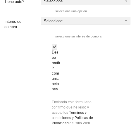
Tiene auto?
seleccione una opción
Interés de
compra
seleccione su interés de compra
Des
eo
recib
ir
com
unic
acio
nes.
Enviando este formulario
confirmo que he leído y
acepto los
Términos y
condiciones
y
Políticas de
Privacidad
del sitio Web.