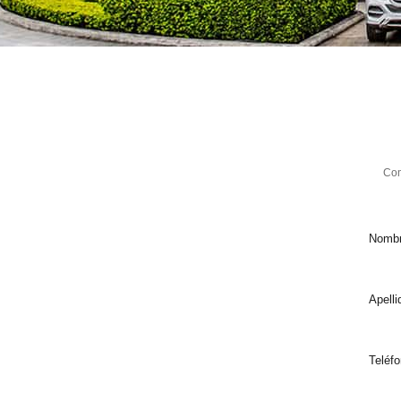
Com
Nomb
Apelli
Teléf