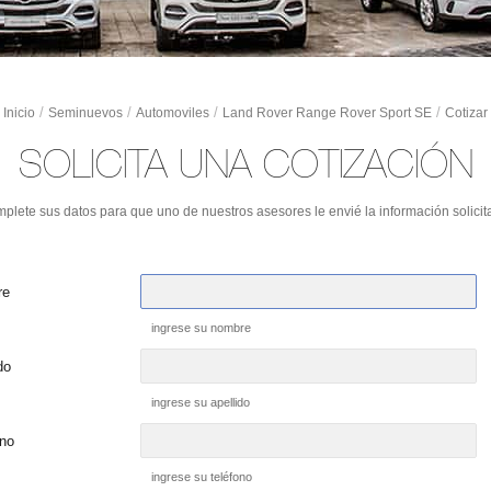
/
/
/
/
Inicio
Seminuevos
Automoviles
Land Rover Range Rover Sport SE
Cotizar
SOLICITA UNA COTIZACIÓN
plete sus datos para que uno de nuestros asesores le envié la información solicit
re
ingrese su nombre
do
ingrese su apellido
ono
ingrese su teléfono